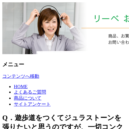
ウッドデッキ、エクステリアの送料、
ウッドデッキ・エクステリア
価格、品質、使い方、納期、商品説明の
のリーベ 問い合わせセンタ
問合せ
ー
メニュー
コンテンツへ移動
HOME
よくあるご質問
商品について
サイトアンケート
Q．遊歩道をつくてジュラストーンを
張りたいと思うのですが、一切コンク