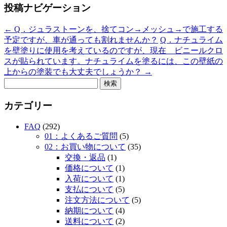
投稿ナビゲーション
←
Q．ジュラストーンを、捨てコン→メッシュ→で施工する
予定ですが、車が通っても割れませんか？
Q．ナチュライム
を壁塗りに使用を考えているのですが、現在 ビニールクロ
スが貼られています。ナチュライムを塗るには、この壁紙の
上からの塗装でも大丈夫でしょうか？
→
検
索:
カテゴリー
FAQ
(292)
01：よくあるご質問
(5)
02：お買い物について
(35)
交換・返品
(1)
価格について
(1)
入荷について
(1)
支払について
(5)
注文方法について
(5)
納期について
(4)
送料について
(2)