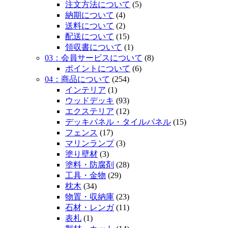
注文方法について
(5)
納期について
(4)
送料について
(2)
配送について
(15)
領収書について
(1)
03：会員サービスについて
(8)
ポイントについて
(6)
04：商品について
(254)
インテリア
(1)
ウッドデッキ
(93)
エクステリア
(12)
デッキパネル・タイルパネル
(15)
フェンス
(17)
マリンランプ
(3)
塗り壁材
(3)
塗料・防腐剤
(28)
工具・金物
(29)
枕木
(34)
物置・収納庫
(23)
石材・レンガ
(11)
表札
(1)